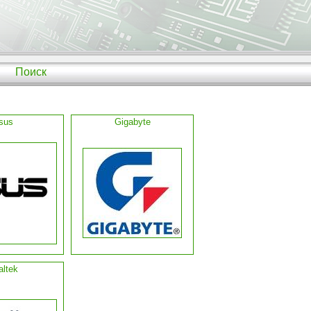
Поиск
sus
Gigabyte
altek